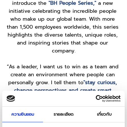
introduce the
 "BH People Series,"
 a new 
initiative celebrating the incredible people 
who make up our global team. With more 
than 1,500 employees worldwide, this series 
highlights the diverse talents, unique roles, 
and inspiring stories that shape our 
company.
“As a leader, I want us to win as a team and 
create an environment where people can 
personally grow. I tell them to
"stay curious, 
change perspectives and create smart 
solutions"
” Andre Kindling, General Manager, 
is a passionate leader in our Besins 
Healthcare Germany team, where he drives 
ความยินยอม
รายละเอียด
เกี่ยวกับ
success in his team with a no-limitations 