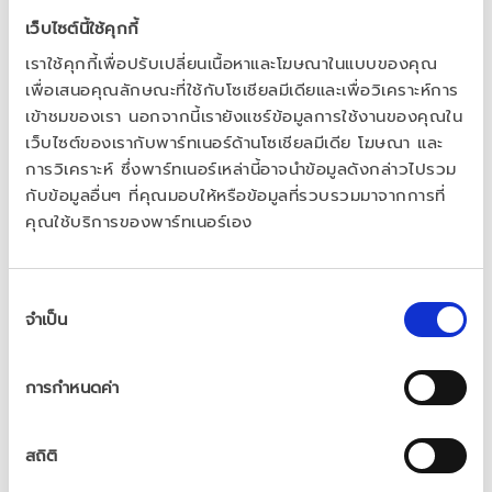
attitude.
เว็บไซต์นี้ใช้คุกกี้
เราใช้คุกกี้เพื่อปรับเปลี่ยนเนื้อหาและโฆษณาในแบบของคุณ
Exemplifying Besins Healthcare’s ethos to put 
เพื่อเสนอคุณลักษณะที่ใช้กับโซเชียลมีเดียและเพื่อวิเคราะห์การ
patients at the centre of all we do, Andre is 
เข้าชมของเรา นอกจากนี้เรายังแชร์ข้อมูลการใช้งานของคุณใน
proud to work with products that make a 
เว็บไซต์ของเรากับพาร์ทเนอร์ด้านโซเชียลมีเดีย โฆษณา และ
real difference to people’s lives – 
“listening 
การวิเคราะห์ ซึ่งพาร์ทเนอร์เหล่านี้อาจนำข้อมูลดังกล่าวไปรวม
to patients and hearing how their lives have 
กับข้อมูลอื่นๆ ที่คุณมอบให้หรือข้อมูลที่รวบรวมมาจากการที่
คุณใช้บริการของพาร์ทเนอร์เอง
changed in such positive ways gives me 
reassurance that I am in the right place.”
การ
We look forward to seeing Andre and his 
จำเป็น
เลือก
team achieve more progress in women’s and 
ความ
ยินยอม
men’s health across the world.
การกำหนดค่า
สถิติ