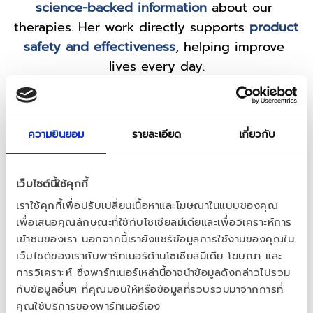
science-backed information
 about our 
therapies. Her work directly supports 
product 
safety and effectiveness
, helping improve 
lives every day.
She is also the 
driving force
 behind 
The HRT 
Club
, a digital health platform that makes 
ความยินยอม
รายละเอียด
เกี่ยวกับ
hormone replacement therapies more 
accessible and affordable
 by connecting 
patients directly with healthcare providers 
เว็บไซต์นี้ใช้คุกกี้
and manufacturers.
เราใช้คุกกี้เพื่อปรับเปลี่ยนเนื้อหาและโฆษณาในแบบของคุณ
เพื่อเสนอคุณลักษณะที่ใช้กับโซเชียลมีเดียและเพื่อวิเคราะห์การ
เข้าชมของเรา นอกจากนี้เรายังแชร์ข้อมูลการใช้งานของคุณใน
But Andrea is 
more than just her job!
เว็บไซต์ของเรากับพาร์ทเนอร์ด้านโซเชียลมีเดีย โฆษณา และ
-A passionate reader
การวิเคราะห์ ซึ่งพาร์ทเนอร์เหล่านี้อาจนำข้อมูลดังกล่าวไปรวม
-A Broadway enthusias
กับข้อมูลอื่นๆ ที่คุณมอบให้หรือข้อมูลที่รวบรวมมาจากการที่
-A beach lover
คุณใช้บริการของพาร์ทเนอร์เอง