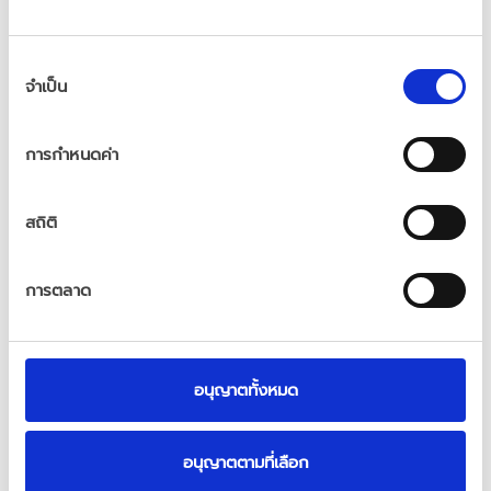
And her philosophy?
"Work hard to create 
การ
the most positive impact possible!"
จำเป็น
เลือก
ความ
"Knowing that I’m helping people feel their 
ยินยอม
การกำหนดค่า
best and regain their quality of life is what 
drives me every day."
สถิติ
Want to learn more about the people making 
a difference at Besins Healthcare? 
การตลาด
Stay tuned for more inspiring stories in our 
BH People Series!
อนุญาตทั้งหมด
อนุญาตตามที่เลือก