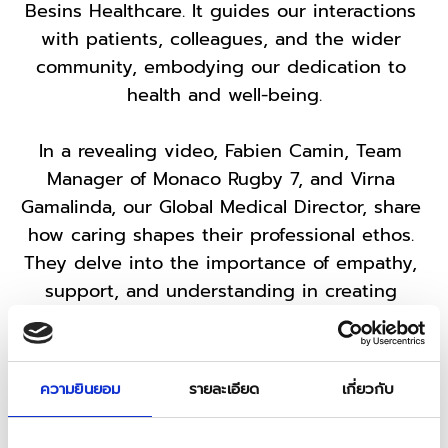
Besins Healthcare. It guides our interactions 
with patients, colleagues, and the wider 
community, embodying our dedication to 
health and well-being.
In a revealing video, Fabien Camin, Team 
Manager of Monaco Rugby 7, and Virna 
Gamalinda, our Global Medical Director, share 
how caring shapes their professional ethos. 
They delve into the importance of empathy, 
support, and understanding in creating 
positive outcomes.
Fabien discusses the role of caring in 
ความยินยอม
รายละเอียด
เกี่ยวกับ
building a supportive and unified team, while 
Virna reflects on its impact in advancing 