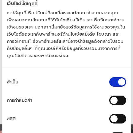
patient care and medical innovation at 
เว็บไซต์นี้ใช้คุกกี้
Besins. Their stories highlight how caring 
เราใช้คุกกี้เพื่อปรับเปลี่ยนเนื้อหาและโฆษณาในแบบของคุณ
fosters a culture of trust and respect, crucial 
เพื่อเสนอคุณลักษณะที่ใช้กับโซเชียลมีเดียและเพื่อวิเคราะห์การ
เข้าชมของเรา นอกจากนี้เรายังแชร์ข้อมูลการใช้งานของคุณใน
for success in both sports and healthcare.
เว็บไซต์ของเรากับพาร์ทเนอร์ด้านโซเชียลมีเดีย โฆษณา และ
การวิเคราะห์ ซึ่งพาร์ทเนอร์เหล่านี้อาจนำข้อมูลดังกล่าวไปรวม
This video showcases the profound influence 
กับข้อมูลอื่นๆ ที่คุณมอบให้หรือข้อมูลที่รวบรวมมาจากการที่
of caring on our work and relationships. It's a 
คุณใช้บริการของพาร์ทเนอร์เอง
reminder of how, through compassion and 
commitment, we can make a significant 
การ
difference. Watch now to see caring in action 
จำเป็น
เลือก
at Besins Healthcare.
ความ
ยินยอม
การกำหนดค่า
สถิติ