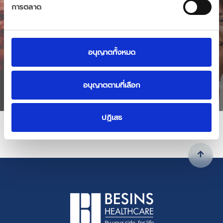
การตลาด
อนุญาตทั้งหมด
Caring in Action:
อนุญาตตามที่เลือก
Insights from Besins
Healthcare
ปฏิเสธ