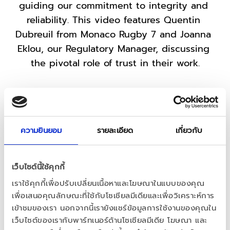
guiding our commitment to integrity and 
reliability. This video features Quentin 
Dubreuil from Monaco Rugby 7 and Joanna 
Eklou, our Regulatory Manager, discussing 
the pivotal role of trust in their work.
Quentin highlights trust's impact on team 
dynamics and performance, while Joanna 
focuses on its importance in regulatory 
ความยินยอม
รายละเอียด
เกี่ยวกับ
practices, ensuring safety and compliance. 
Their insights underscore trust as essential 
for success and cohesion within Besins 
เว็บไซต์นี้ใช้คุกกี้
Healthcare.
เราใช้คุกกี้เพื่อปรับเปลี่ยนเนื้อหาและโฆษณาในแบบของคุณ
เพื่อเสนอคุณลักษณะที่ใช้กับโซเชียลมีเดียและเพื่อวิเคราะห์การ
Watch the video to see how trustworthiness 
เข้าชมของเรา นอกจากนี้เรายังแชร์ข้อมูลการใช้งานของคุณใน
shapes our culture and operations, 
เว็บไซต์ของเรากับพาร์ทเนอร์ด้านโซเชียลมีเดีย โฆษณา และ