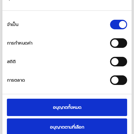
เริ่มจากการปรับพฤติกรรม นอนพักผ่อนให้เพียงพอ, 
ออกกำลังกาย, 
ทานอาหารที่มีประโยชน์
, 
งดสิ่งมึนเมา
, 
ลดความเครียด
 หรือใช้ฮอร์โมนทดแทนธรรมชาติ ในรูป
การ
แบบเจลทา
จำเป็น
เลือก
ความ
ยินยอม
แต่ถ้าเรา รู้ก่อน เช็กก่อน พวกเราก็จะดูแลตัวเองได้
การกำหนดค่า
ก่อนที่อะไรจะแย่ลง เพราะบางที... แค่ฮอร์โมนกลับมา 
เราก็จะกลับมาเป็น
 “คนเดิม” ที่สุขภาพดี ชีวิตมีความสุข
สถิติ
อีกครั้ง
การตลาด
พบหมอครั้งหน้า อย่าลืมตรวจเช็คระดับฮอร์โมนเพศ
ชายของตัวเอง
อนุญาตทั้งหมด
บทความ
อ้างอิงจาก
นพ
.
จิรวีร์
จัทรานุกุล
 : 
ศัลยแพทย์
ยูโร
อนุญาตตามที่เลือก