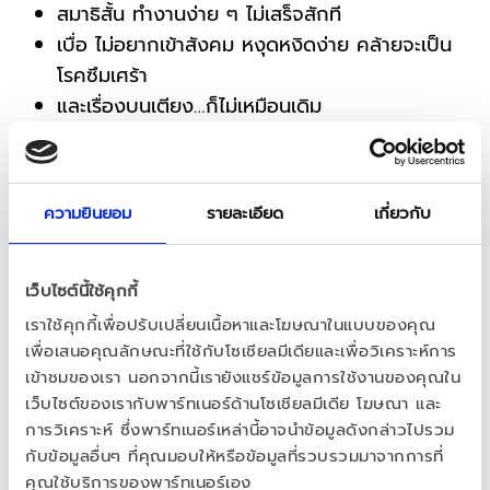
สมาธิสั้น ทำงานง่าย ๆ ไม่เสร็จสักที
เบื่อ ไม่อยากเข้าสังคม หงุดหงิดง่าย คล้ายจะเป็น
โรคซึมเศร้า
และเรื่องบนเตียง…ก็ไม่เหมือนเดิม
อาการวัยทอง ก็คืออาการพร่องฮอร์โมนเพศชาย หรือ
ฮอร์โมนเทสโทสเทอโรน (Testosterone) 
หรือฮอร์โมนพลังหนุ่มลดลง
 จากระดับสมดุล ที่ 300 – 
ความยินยอม
รายละเอียด
เกี่ยวกับ
1,100 ng/dL หรือที่ต่างประเทศ เรียกกันว่า Low-T 
โดยผู้ชายจะมีระดับฮอร์โมนเพศลดลง
 เมื่ออายุเข้า 30 ปี 
เว็บไซต์นี้ใช้คุกกี้
ร่างกายจะเริ่มผลิตฮอร์โมนนี้ลดลงประมาณปีละ 1-2%
เราใช้คุกกี้เพื่อปรับเปลี่ยนเนื้อหาและโฆษณาในแบบของคุณ
เพื่อเสนอคุณลักษณะที่ใช้กับโซเชียลมีเดียและเพื่อวิเคราะห์การ
วัยทองของผู้ชายไม่ใช่เรื่องเล่น ๆ มันกระทบทั้งร่างกาย 
เข้าชมของเรา นอกจากนี้เรายังแชร์ข้อมูลการใช้งานของคุณใน
อารมณ์ เซ็กส์ และคุณภาพชีวิตโดยรวม
เว็บไซต์ของเรากับพาร์ทเนอร์ด้านโซเชียลมีเดีย โฆษณา และ
การวิเคราะห์ ซึ่งพาร์ทเนอร์เหล่านี้อาจนำข้อมูลดังกล่าวไปรวม
กับข้อมูลอื่นๆ ที่คุณมอบให้หรือข้อมูลที่รวบรวมมาจากการที่
หากเป็นชายวัยทองแล้ว ควรต้องดูแลตัวเองอย่างไร?
คุณใช้บริการของพาร์ทเนอร์เอง