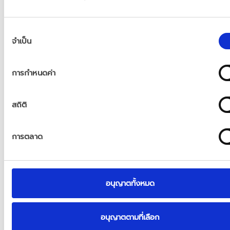
ทา ไม่เพิ่มความเสี่ยงโรคหัวใจและ
ไม่มีความแตกต่างจากยาหลอกในแง่ของมะเร็งต่อมลู
การ
แต่.. ยังต้องเฝ้าระวังเรื่อง ลิ่มเลือดดำอุดตันที่ปอด
จำเป็น
เลือก
และอุบัติการณ์กระดูกหักเพิ่มขึ้น
ความ
ยินยอม
ซึ่งตรงนี้ยังไม่มีคำอธิบายที่แน่ชัด
การกำหนดค่า
ดังนั้น… ถ้าต้องการใช้ฮอร์โมนทดแทน เพื่อปรับสมดุล
สถิติ
ฮอร์โมนของเรา ก็แค่ต้องตรวจสุขภาพให้ชัวร์ก่อน 
แล้วก็อย่าเชื่อแค่ข่าวลือ
 หรือปะติดปะต่อข้อมูลเอง มา
ปรึกษาแพทย์ก่อนตัดสินใจเริ่มใช้ฮอร์โมนทดแทน
การตลาด
ธรรมชาติ
บทความ
อ้างอิงจาก
นพ
.
กริช
ออประเสริฐ
 : 
อนุญาตทั้งหมด
ศัลยแพทย์ยูโร      
อนุญาตตามที่เลือก