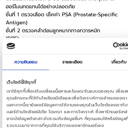
ฮอร์โมนทดแทนได้อย่างปลอดภัย     
ชั้นที่ 1 ตรวจเลือด เช็คค่า PSA (Prostate-Specific 
Antigen)     
ชั้นที่ 2 ตรวจคลำต่อมลูกหมากทางทวารหนัก 
(DRE)     
ชั้นที่ 3 ตรวจติดตามผลเป็นระยะ หลังรับฮอร์โมน     
ซึ่งถ้าผลตรวจเป็นปกติ ก็หมายความว่า พวกเรา
สามารถใช้ฮอร์โมนทดแทนได้ โดยไม่มีความเสี่ยงเพิ่ม
ความยินยอม
รายละเอียด
เกี่ยวกับ
ขึ้น*      
เว็บไซต์นี้ใช้คุกกี้
ข้อมูลสำคัญเพิ่มเติม..     
เราใช้คุกกี้เพื่อปรับเปลี่ยนเนื้อหาและโฆษณาในแบบของคุณ เพื่อเ
ฮอร์โมนทดแทนรูปแบบเจลทา เป็นตัวเลือกที่
คุณลักษณะที่ใช้กับโซเชียลมีเดียและเพื่อวิเคราะห์การเข้าชมของเรา
ปลอดภัยต่อหัวใจและหลอดเลือด ช่วยเพิ่มความ
นอกจากนี้เรายังแชร์ข้อมูลการใช้งานของคุณในเว็บไซต์ของเรากับ
ต้องการทางเพศ
เนอร์ด้านโซเชียลมีเดีย โฆษณา และการวิเคราะห์ ซึ่งพาร์ทเนอร์เหล่า
และไม่มีหลักฐานว่าทำให้เกิดมะเร็งต่อมลูกหมาก
อาจนำข้อมูลดังกล่าวไปรวมกับข้อมูลอื่นๆ ที่คุณมอบให้หรือข้อมูลที
รวบรวมมาจากการที่คุณใช้บริการของพาร์ทเนอร์เอง
จากการศึกษายืนยันว่า ฮอร์โมนทดแทนรูปแบบเจล