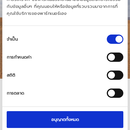
กับข้อมูลอื่นๆ ที่คุณมอบให้หรือข้อมูลที่รวบรวมมาจากการที่
คุณใช้บริการของพาร์ทเนอร์เอง
การ
จำเป็น
เลือก
ความ
ยินยอม
การกำหนดค่า
พันธมิตรด้านสุขภาพผู้
สถิติ
หญิง
การตลาด
Isabelle และ Audrey ผูกพันกันด้วย
มิตรภาพ การผจญภัย การเดินทาง และเสียง
หัวเราะที่ยาวนานถึง 18 ปี ตอนนี้ ทั้งสองรวม
เป็นหนึ่งเดียวกันด้วยความท้าทายใหม่: การเข้า
อนุญาตทั้งหมด
ร่วมการแข่งขันแรลลี่ Aïcha des Gazelles 
ด้วยรถบั๊กกี้ไฟฟ้า การแข่งขันแรลลี่นี้เป็นการ